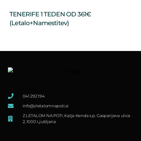
TENERIFE 1 TEDEN OD 361€
(letalo+namestitev)
041 292 194
info@zletalomnapoti.si
Z LETALOM NA POTI, Katja Kenda s.p. Gasparijeva ulica
2, 1000 Ljubljana