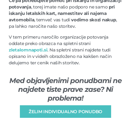
Če pa potrebujete pomoč pri iskanju in organizaciji
potovanja
, torej imate našo podporo ne samo
pri
iskanju letalskih kart, namestitev ali najema
avtomobila
, temveč vas tudi
vodimo skozi nakup
,
pa lahko naročite našo storitev.
V tem primeru naročilo organizacije potovanja
oddate preko obrazca na spletni strani
zletalomnapoti.si
. Na spletni strani najdete tudi
opisano in v videih obrazloženo na kakšen način
delujemo ter cenik naših storitev.
Med objavljenimi ponudbami ne
najdete tiste prave zase? Ni
problema!
ŽELIM INDIVIDUALNO PONUDBO