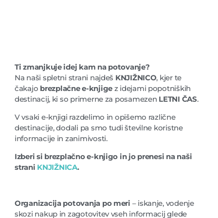
Ti zmanjkuje idej kam na potovanje?
Na naši spletni strani najdeš
KNJIŽNICO
, kjer te
čakajo
brezplačne e-knjige
z idejami popotniških
destinacij, ki so primerne za posamezen
LETNI ČAS
.
V vsaki e-knjigi razdelimo in opišemo različne
destinacije, dodali pa smo tudi številne koristne
informacije in zanimivosti.
Izberi si brezplačno e-knjigo in jo prenesi na naši
strani
KNJIŽNICA
.
Organizacija potovanja po meri
– iskanje, vodenje
skozi nakup in zagotovitev vseh informacij glede