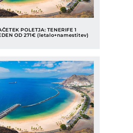
Categories
AČETEK POLETJA: TENERIFE 1
EDEN OD 271€ (letalo+namestitev)