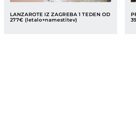
Categories
LANZAROTE IZ ZAGREBA 1 TEDEN OD
P
277€ (letalo+namestitev)
3