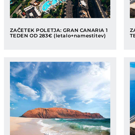
Categories
ZAČETEK POLETJA: GRAN CANARIA 1
Z
TEDEN OD 283€ (letalo+namestitev)
T