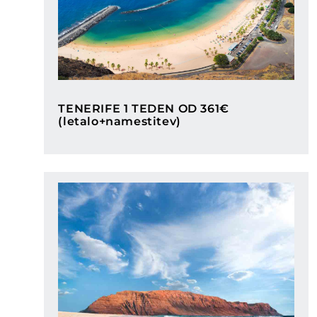
Categories
TENERIFE 1 TEDEN OD 361€
(letalo+namestitev)