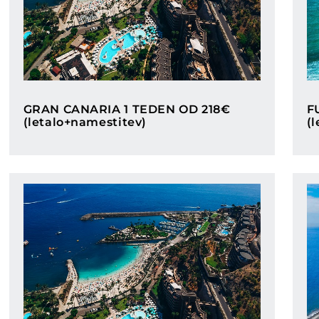
Categories
GRAN CANARIA 1 TEDEN OD 218€
F
(letalo+namestitev)
(