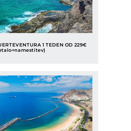
Categories
UERTEVENTURA 1 TEDEN OD 229€
letalo+namestitev)