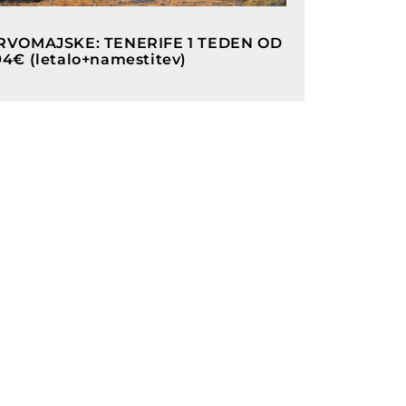
Categories
RVOMAJSKE: TENERIFE 1 TEDEN OD
94€ (letalo+namestitev)