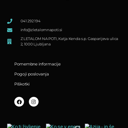
041 292 194
info@zletalomnapoti.si
Z LETALOM NA POTI, Katja Kenda s.p. Gasparijeva ulica
2, 1000 Ljubljana
Pomembne informacije
Pogoji poslovanja
Piškotki