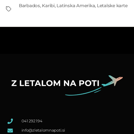
Tags
Barbados
,
Karibi
,
Latinska Amerika
,
Letalske karte
041 292 194
info@zletalomnapoti.si