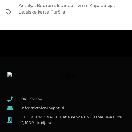
Antalya
,
Bodrum
,
Istanbul
,
Izmir
,
Kapadokija
,
Tags
Letalske karte
,
Turčija
041 292 194
info@zletalomnapoti.si
Z LETALOM NA POTI, Katja Kenda s.p. Gasparijeva ulica
2, 1000 Ljubljana