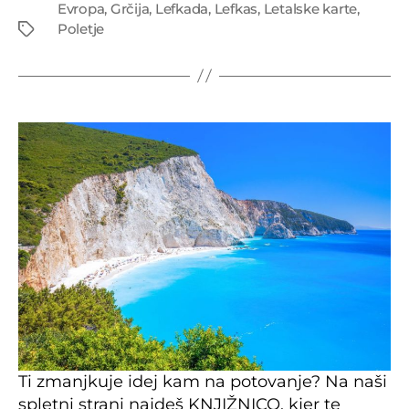
Evropa
,
Grčija
,
Lefkada
,
Lefkas
,
Letalske karte
,
Tags
Poletje
Ti zmanjkuje idej kam na potovanje? Na naši
spletni strani najdeš KNJIŽNICO, kjer te