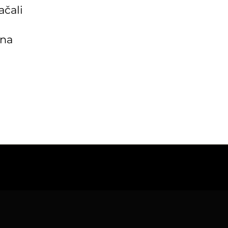
ačali
 na