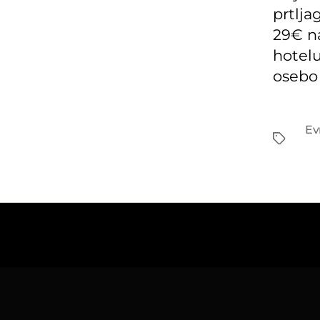
prtlja
29€ n
hotelu
osebo 
Tags
Ev