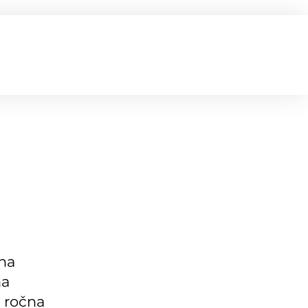
tna
na
a ročna