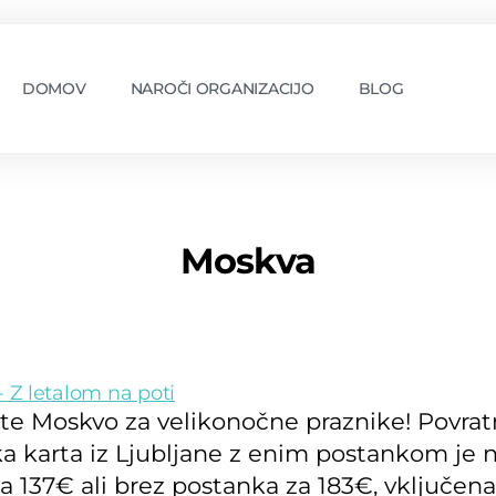
DOMOV
NAROČI ORGANIZACIJO
BLOG
Moskva
te Moskvo za velikonočne praznike! Povra
ka karta iz Ljubljane z enim postankom je 
za 137€ ali brez postanka za 183€, vključen