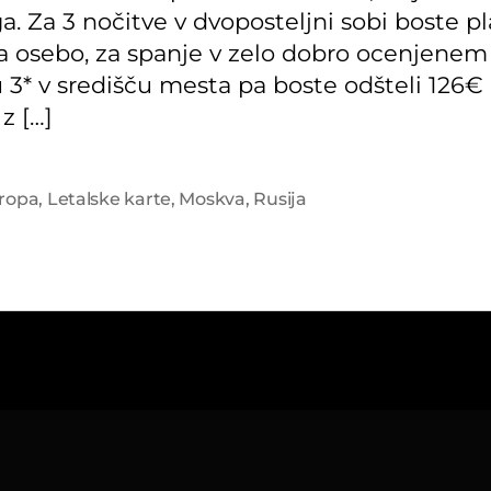
ga. Za 3 nočitve v dvoposteljni sobi boste pl
a osebo, za spanje v zelo dobro ocenjenem
 3* v središču mesta pa boste odšteli 126€
z […]
ropa
,
Letalske karte
,
Moskva
,
Rusija