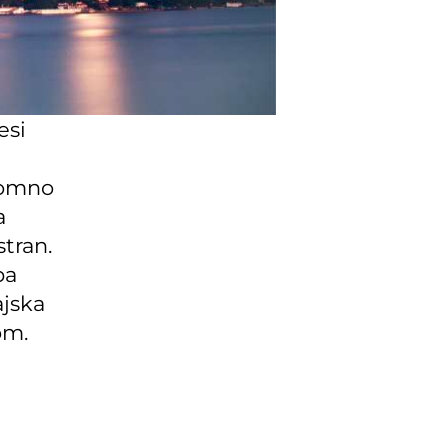
esi
romno
a
stran.
ba
ajska
dom.