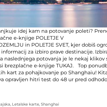
njkuje idej kam na potovanje poleti? Pren
lačne e-knjige POLETJE V
ZEMLJU in POLETJE SVET, kjer dobiš og
n informacij za izbiro prave destinacije. Izbir
a naslednjega potovanja je le nekaj klikov 
si brezplačne e-knjige TUKAJ. Top ponud
kih kart za pohajkovanje po Shanghaiu! Kit
a opravljen hitri test do 48 ur pred odho
tajska
,
Letalske karte
,
Shanghai