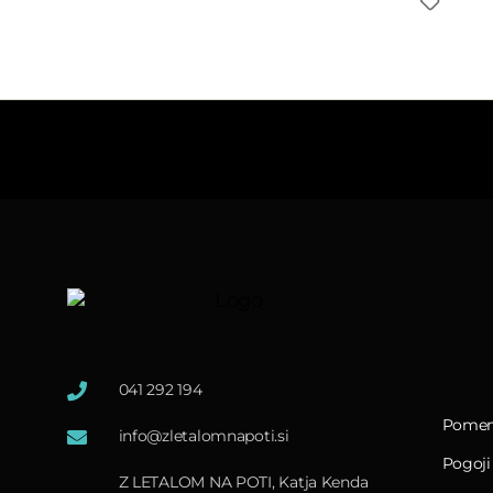
041 292 194
Pomem
info@zletalomnapoti.si
Pogoji
Z LETALOM NA POTI, Katja Kenda