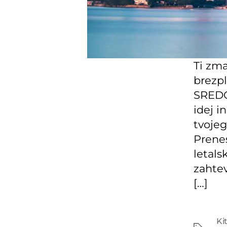
Ti zma
brezp
SREDO
idej i
tvojeg
Prene
letals
zahtev
[…]
Tags
Ki