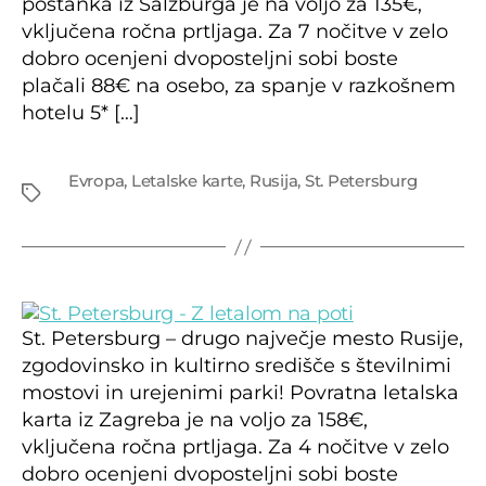
postanka iz Salzburga je na voljo za 135€,
vključena ročna prtljaga. Za 7 nočitve v zelo
dobro ocenjeni dvoposteljni sobi boste
plačali 88€ na osebo, za spanje v razkošnem
hotelu 5* […]
Tags
Evropa
,
Letalske karte
,
Rusija
,
St. Petersburg
St. Petersburg – drugo največje mesto Rusije,
zgodovinsko in kultirno središče s številnimi
mostovi in urejenimi parki! Povratna letalska
karta iz Zagreba je na voljo za 158€,
vključena ročna prtljaga. Za 4 nočitve v zelo
dobro ocenjeni dvoposteljni sobi boste