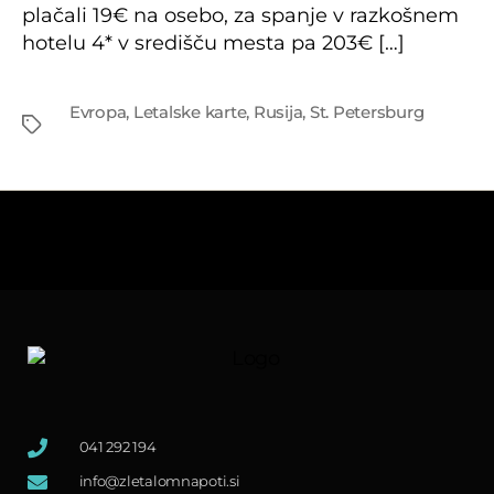
plačali 19€ na osebo, za spanje v razkošnem
hotelu 4* v središču mesta pa 203€ […]
Tags
Evropa
,
Letalske karte
,
Rusija
,
St. Petersburg
041 292 194
info@zletalomnapoti.si