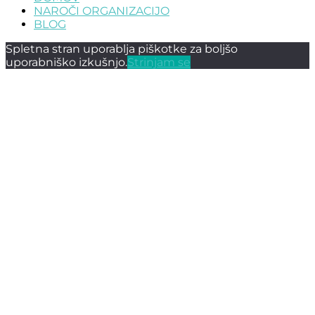
NAROČI ORGANIZACIJO
BLOG
Spletna stran uporablja piškotke za boljšo
uporabniško izkušnjo.
Strinjam se