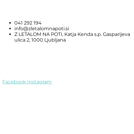
041 292 194
info@zletalomnapoti.si
Z LETALOM NA POTI, Katja Kenda s.p. Gasparijeva
ulica 2, 1000 Ljubljana
Pomembne informacije
Pogoji poslovanja
Piškotki
Facebook
Instagram