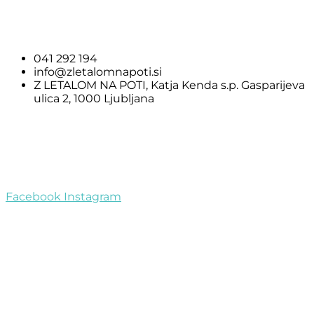
041 292 194
info@zletalomnapoti.si
Z LETALOM NA POTI, Katja Kenda s.p. Gasparijeva
ulica 2, 1000 Ljubljana
Pomembne informacije
Pogoji poslovanja
Piškotki
Facebook
Instagram