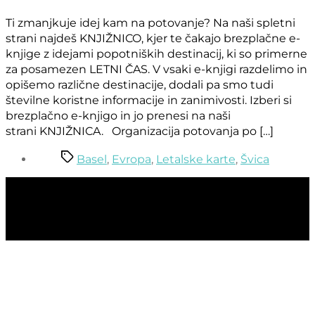
Ti zmanjkuje idej kam na potovanje? Na naši spletni
strani najdeš KNJIŽNICO, kjer te čakajo brezplačne e-
knjige z idejami popotniških destinacij, ki so primerne
za posamezen LETNI ČAS. V vsaki e-knjigi razdelimo in
opišemo različne destinacije, dodali pa smo tudi
številne koristne informacije in zanimivosti. Izberi si
brezplačno e-knjigo in jo prenesi na naši
strani KNJIŽNICA. Organizacija potovanja po […]
Tags
Basel
,
Evropa
,
Letalske karte
,
Švica